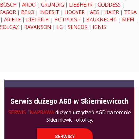
BOSCH
|
ARDO
|
GRUNDIG
|
LIEBHERR
|
GODDESS
|
FAGOR
|
BEKO
|
INDESIT
|
HOOVER
|
AEG
|
HAIER
|
TEKA
|
ARIETE
|
DIETRICH
|
HOTPOINT
|
BAUKNECHT
|
MPM
|
SOLGAZ
|
RAVANSON
|
LG
|
SENCOR
|
IGNIS
Serwis dużego AGD w Skierniewicach
SERWIS
i
NAPRAWA
dużych urządzeń AGD na terenie
Skierniewic i okolicy.
SERWISY