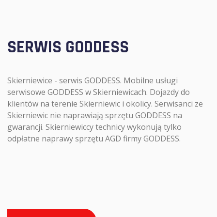
SERWIS GODDESS
Skierniewice - serwis GODDESS. Mobilne usługi
serwisowe GODDESS w Skierniewicach. Dojazdy do
klientów na terenie Skierniewic i okolicy. Serwisanci ze
Skierniewic nie naprawiają sprzętu GODDESS na
gwarancji. Skierniewiccy technicy wykonują tylko
odpłatne naprawy sprzętu AGD firmy GODDESS.