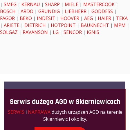
|
SMEG
|
KERNAU
|
SHARP
|
MIELE
|
MASTERCOOK
|
BOSCH
|
ARDO
|
GRUNDIG
|
LIEBHERR
|
GODDESS
|
FAGOR
|
BEKO
|
INDESIT
|
HOOVER
|
AEG
|
HAIER
|
TEKA
|
ARIETE
|
DIETRICH
|
HOTPOINT
|
BAUKNECHT
|
MPM
|
SOLGAZ
|
RAVANSON
|
LG
|
SENCOR
|
IGNIS
Serwis dużego AGD w Skierniewicach
SERWIS
i
NAPRAWA
dużych urządzeń AGD na terenie
Skierniewic i okolicy.