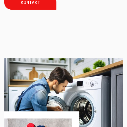
KONTAKT