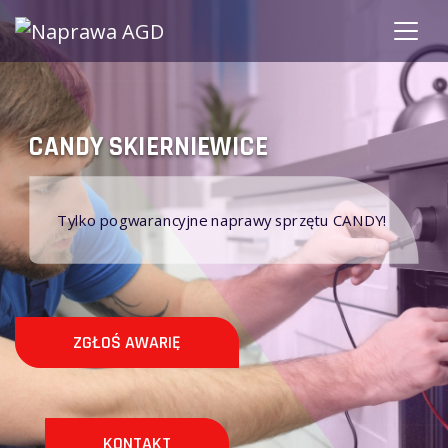
CANDY SKIERNIEWICE
S
Tylko pogwarancyjne naprawy sprzętu CANDY!
ZGŁOŚ AWARIĘ
KONTAKT