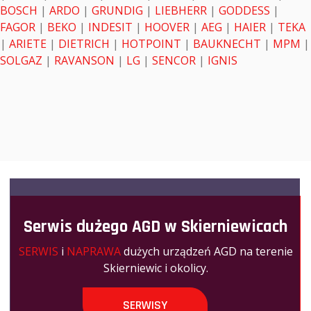
BOSCH
|
ARDO
|
GRUNDIG
|
LIEBHERR
|
GODDESS
|
FAGOR
|
BEKO
|
INDESIT
|
HOOVER
|
AEG
|
HAIER
|
TEKA
|
ARIETE
|
DIETRICH
|
HOTPOINT
|
BAUKNECHT
|
MPM
|
SOLGAZ
|
RAVANSON
|
LG
|
SENCOR
|
IGNIS
Serwis dużego AGD w Skierniewicach
SERWIS
i
NAPRAWA
dużych urządzeń AGD na terenie
Skierniewic i okolicy.
SERWISY